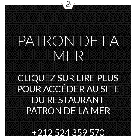
EN
ES
ACCUEIL
HÔTEL
CHAMBRES
RESTAURATION
PATRON DE LA
LOLA SKYLOUNGE
PATRON DE LA MER
MER
THE CLUB BAR
SPA & HAMMAM
RÉUNIONS & ÉVÉNEMENTS
CLIQUEZ SUR LIRE PLUS
COVID-19 UPDATE
CONTACT
POUR ACCÉDER AU SITE
RÉSERVER
DU RESTAURANT
PATRON DE LA MER
+212 524 359 570