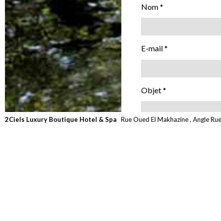
Nom *
E-mail *
Objet *
2Ciels Luxury Boutique Hotel & Spa
Rue Oued El Makhazine , Angle Ru
Message *
Je confirme avoir lu
* champs obligatoires