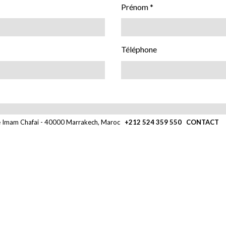
Prénom *
Téléphone
e Imam Chafai - 40000 Marrakech, Maroc
+212 524 359 550
CONTACT
 et accepté le
Politique de confidentialité
*