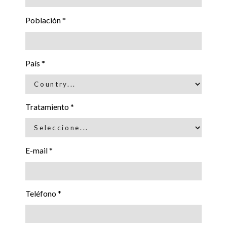
Población *
País *
Tratamiento *
E-mail *
Teléfono *