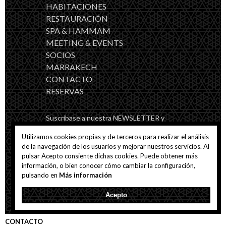
HABITACIONES
RESTAURACIÓN
SPA & HAMMAM
MEETING & EVENTS
SOCIOS
MARRAKECH
CONTACTO
RESERVAS
Suscríbase a nuestra NEWSLETTER y
estará al corriente de todas nuestras
novedades.
Utilizamos cookies propias y de terceros para realizar el análisis
de la navegación de los usuarios y mejorar nuestros servicios. Al
pulsar Acepto consiente dichas cookies. Puede obtener más
información, o bien conocer cómo cambiar la configuración,
pulsando en
Más información
Consiento el tratamiento de mis datos
y acepto la
Política de privacidad
Acepto
CONTACTO